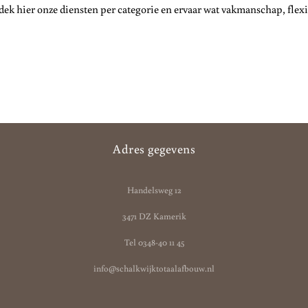
ek hier onze diensten per categorie en ervaar wat vakmanschap, flex
Adres gegevens
Handelsweg 12
3471 DZ Kamerik
Tel
0348-40 11 45
info@schalkwijktotaalafbouw.nl