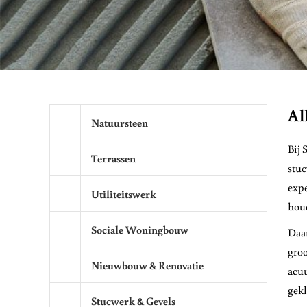
Al
Natuursteen
Bij 
Terrassen
stuc
expe
Utiliteitswerk
hou
Sociale Woningbouw
Daar
groo
Nieuwbouw & Renovatie
acuu
gekl
Stucwerk & Gevels