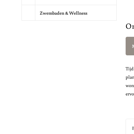
Zwembaden & Wellness
On
Tijd
plan
woni
ervo