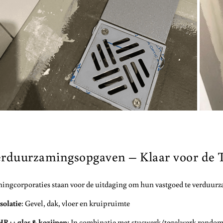
rduurzamingsopgaven – Klaar voor de
ngcorporaties staan voor de uitdaging om hun vastgoed te verduurza
Isolatie
: Gevel, dak, vloer en kruipruimte
HR++ glas & kozijnen
: In combinatie met stucwerk/tegelwerk rondo