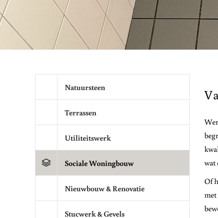
Natuursteen
Va
Terrassen
Werk
begr
Utiliteitswerk
kwal
wat 
Sociale Woningbouw
Of h
Nieuwbouw & Renovatie
met 
bewo
Stucwerk & Gevels