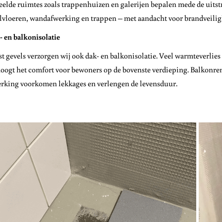
elde ruimtes zoals trappenhuizen en galerijen bepalen mede de uitst
lvloeren, wandafwerking en trappen – met aandacht voor brandveili
 en balkonisolatie
t gevels verzorgen wij ook dak- en balkonisolatie. Veel warmteverlies v
oogt het comfort voor bewoners op de bovenste verdieping. Balkonre
rking voorkomen lekkages en verlengen de levensduur.