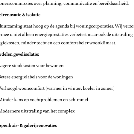
onerscommissies over planning, communicatie en bereikbaarheid.
lrenovatie & isolatie
uurzaming staat hoog op de agenda bij woningcorporaties. Wij verzorg
mee u niet alleen energieprestaties verbetert maar ook de uitstralin
giekosten, minder tocht en een comfortabeler woonklimaat.
delen gevelisolatie:
Lagere stookkosten voor bewoners
Betere energielabels voor de woningen
Verhoogd wooncomfort (warmer in winter, koeler in zomer)
Minder kans op vochtproblemen en schimmel
Modernere uitstraling van het complex
penhuis- & galerijrenovaties