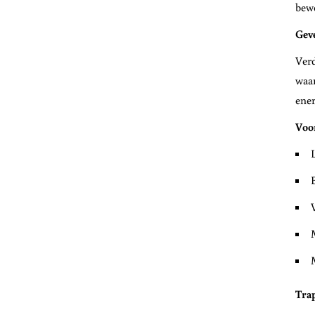
bew
Geve
Verd
waar
ener
Voor
Trap