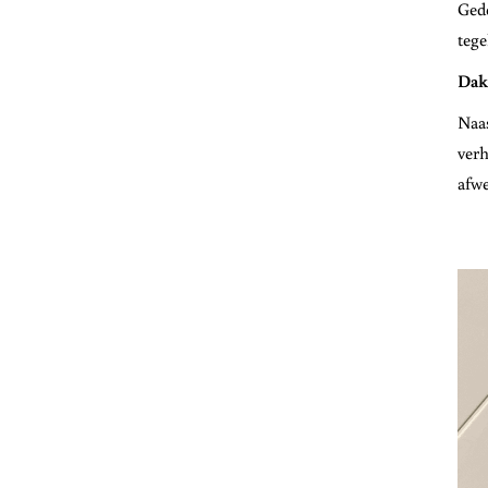
Gede
tege
Dak-
Naas
verh
afwe