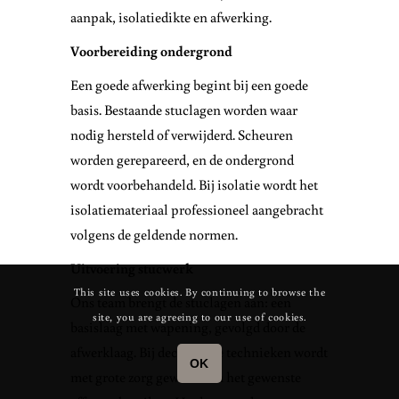
aanpak, isolatiedikte en afwerking.
Voorbereiding ondergrond
Een goede afwerking begint bij een goede
basis. Bestaande stuclagen worden waar
nodig hersteld of verwijderd. Scheuren
worden gerepareerd, en de ondergrond
wordt voorbehandeld. Bij isolatie wordt het
isolatiemateriaal professioneel aangebracht
volgens de geldende normen.
Uitvoering stucwerk
This site uses cookies. By continuing to browse the
Ons team brengt de stuclagen aan: een
site, you are agreeing to our use of cookies.
basislaag met wapening, gevolgd door de
afwerklaag. Bij decoratieve technieken wordt
OK
met grote zorg gewerkt om het gewenste