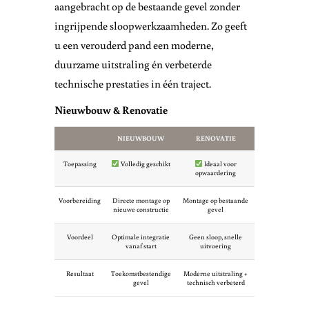
aangebracht op de bestaande gevel zonder
ingrijpende sloopwerkzaamheden. Zo geeft
u een verouderd pand een moderne,
duurzame uitstraling én verbeterde
technische prestaties in één traject.
Nieuwbouw & Renovatie
NIEUWBOUW
RENOVATIE
Toepassing
Volledig geschikt
Ideaal voor
opwaardering
Voorbereiding
Directe montage op
Montage op bestaande
nieuwe constructie
gevel
Voordeel
Optimale integratie
Geen sloop, snelle
vanaf start
uitvoering
Resultaat
Toekomstbestendige
Moderne uitstraling +
gevel
technisch verbeterd