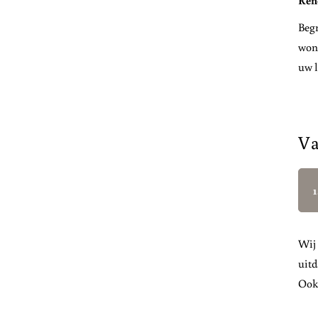
Reno
Begr
wone
uw l
Va
1
Wij 
uitd
Ook 