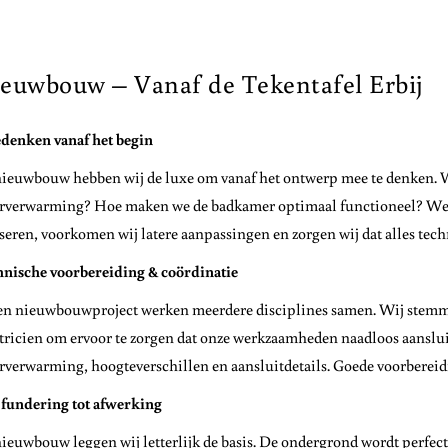
euwbouw – Vanaf de Tekentafel Erbij
denken vanaf het begin
nieuwbouw hebben wij de luxe om vanaf het ontwerp mee te denken. We
rverwarming? Hoe maken we de badkamer optimaal functioneel? Welk
seren, voorkomen wij latere aanpassingen en zorgen wij dat alles techn
nische voorbereiding & coördinatie
en nieuwbouwproject werken meerdere disciplines samen. Wij stemme
tricien om ervoor te zorgen dat onze werkzaamheden naadloos aanslui
rverwarming, hoogteverschillen en aansluitdetails. Goede voorberei
 fundering tot afwerking
nieuwbouw leggen wij letterlijk de basis. De ondergrond wordt perfec