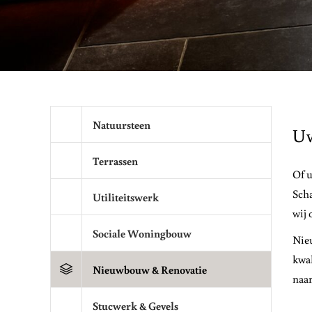
Natuursteen
Uw
Terrassen
Of u
Scha
Utiliteitswerk
wij 
Sociale Woningbouw
Nieu
kwal
Nieuwbouw & Renovatie
naar
Stucwerk & Gevels