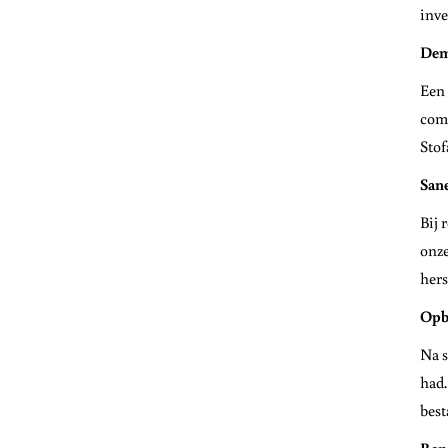
inve
Dem
Een 
comp
Stof
San
Bij 
onze
hers
Opb
Na s
had.
best