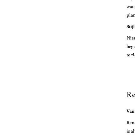
wate
plan
Stij
Nieu
bege
te z
Re
Van 
Reno
is a