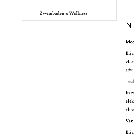
Zwembaden & Wellness
Ni
Mee
Bij 
vloe
advi
Tech
In e
elek
vloe
Van
Bij 