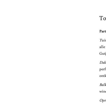
To
Part
Tuin
alle
Gutj
Dak
perf
ontk
Bal
wind
Opri