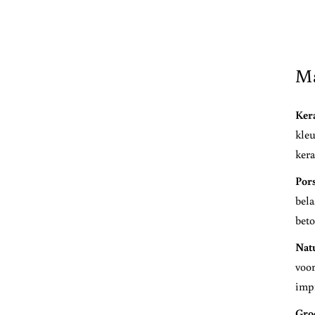
Ma
Ker
kleu
kera
Pors
bela
beto
Nat
voor
impr
Gro