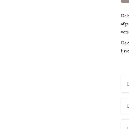
De b
afge
vors
De d
ijsv
L