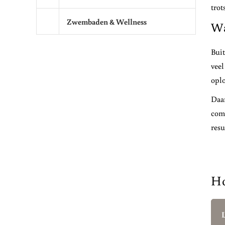
trot
Zwembaden & Wellness
Wa
Buit
veel
oplo
Daar
comp
resu
Ho