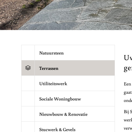
Natuursteen
Uw
ge
Terrassen
Utiliteitswerk
Een 
gaat
Sociale Woningbouw
onde
Bij 
Nieuwbouw & Renovatie
werk
verw
Stucwerk & Gevels