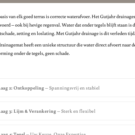
asis van elk goed terras is correcte waterafvoer. Het Gutjahr drainage
voerd – ook bij hevige regenval. Water dat onder tegels blijft staan is
tschade, zetting en loslating. Met Gutjahr drainage is dit verleden tijd
rainagemat heeft een unieke structuur die water direct afvoert naar d
orming onder de tegels, geen schade.
Laag 2: Ontkoppeling
– Spanningsvrij en stabiel
Laag 3: Lijm & Verankering
– Sterk en flexibel
aag 4: Tegel
– Uw Keuze, Onze Expertise