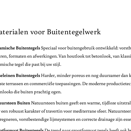
terialen voor Buitentegelwerk
amische Buitentegels
Speciaal voor buitengebruik ontwikkeld: vorstbe
ren, formaten en afwerkingen. Van houtlook tot betonlook, van klassiek
mische tegel die past bij uw stijl.
eleinen Buitentegels
Harder, minder poreus en nog duurzamer dan ker
ste terrassen en commerciële toepassingen. De moderne productietech
nlooks die buiten prachtig ogen.
uursteen Buiten
Natuursteen buiten geeft een warme, tijdloze uitstral
 een robuust karakter of travertin voor mediterrane sfeer. Natuurstee
egneren, vorstbestendige lijmsystemen en correcte drainage zijn esse
otformaat Buitentegels
De trend naar grootformaat tegels heeft ook b