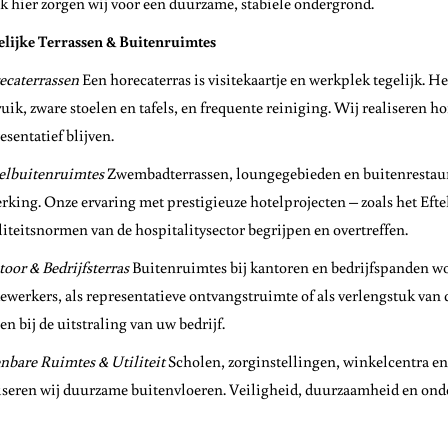
k hier zorgen wij voor een duurzame, stabiele ondergrond.
lijke Terrassen & Buitenruimtes
ecaterrassen
Een horecaterras is visitekaartje en werkplek tegelijk. H
uik, zware stoelen en tafels, en frequente reiniging. Wij realiseren h
esentatief blijven.
elbuitenruimtes
Zwembadterrassen, loungegebieden en buitenrestaura
rking. Onze ervaring met prestigieuze hotelprojecten – zoals het Efte
iteitsnormen van de hospitalitysector begrijpen en overtreffen.
oor & Bedrijfsterras
Buitenruimtes bij kantoren en bedrijfspanden wo
werkers, als representatieve ontvangstruimte of als verlengstuk van 
en bij de uitstraling van uw bedrijf.
bare Ruimtes & Utiliteit
Scholen, zorginstellingen, winkelcentra e
iseren wij duurzame buitenvloeren. Veiligheid, duurzaamheid en ond