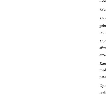
– oo
Zake
Hor
gebr
repr
Hot
afwe
kwal
Kant
mede
pass
Open
real