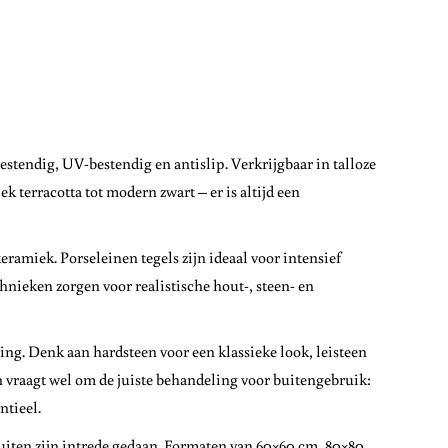
stendig, UV-bestendig en antislip. Verkrijgbaar in talloze
 terracotta tot modern zwart – er is altijd een
amiek. Porseleinen tegels zijn ideaal voor intensief
nieken zorgen voor realistische hout-, steen- en
ing. Denk aan hardsteen voor een klassieke look, leisteen
n vraagt wel om de juiste behandeling voor buitengebruik:
ntieel.
uiten zijn intrede gedaan. Formaten van 60×60 cm, 80×80